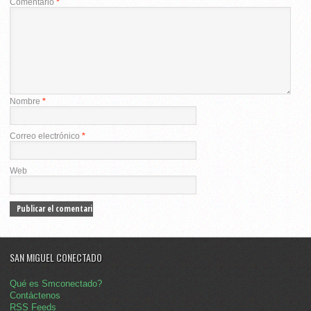
Comentario
*
Nombre
*
Correo electrónico
*
Web
SAN MIGUEL CONECTADO
Qué es Smconectado?
Contáctenos
RSS Feeds