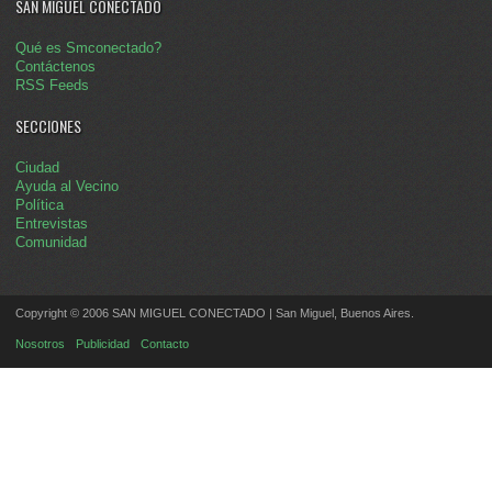
SAN MIGUEL CONECTADO
Qué es Smconectado?
Contáctenos
RSS Feeds
SECCIONES
Ciudad
Ayuda al Vecino
Política
Entrevistas
Comunidad
Copyright © 2006 SAN MIGUEL CONECTADO | San Miguel, Buenos Aires.
Nosotros
Publicidad
Contacto