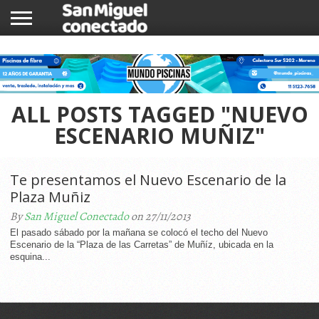
INICIO
NOTICIAS
COMUNIDAD
COMERCIOS
ALL POSTS TAGGED "NUEVO
ESCENARIO MUÑIZ"
Te presentamos el Nuevo Escenario de la
Plaza Muñiz
By
San Miguel Conectado
on 27/11/2013
El pasado sábado por la mañana se colocó el techo del Nuevo
Escenario de la “Plaza de las Carretas” de Muñíz, ubicada en la
esquina...