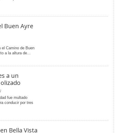
el Buen Ayre
n el Camino de Buen
to a la altura de...
es a un
olizado
5
edad fue multado
a conducir por tres
en Bella Vista