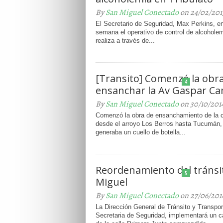
By
San Miguel Conectado
on 24/02/201
El Secretario de Seguridad, Max Perkins, en
semana el operativo de control de alcoholem
realiza a través de...
[Transito] Comenzó la obr
4
ensanchar la Av Gaspar C
By
San Miguel Conectado
on 30/10/201
Comenzó la obra de ensanchamiento de la 
desde el arroyo Los Berros hasta Tucumán,
generaba un cuello de botella...
Reordenamiento del tránsi
5
Miguel
By
San Miguel Conectado
on 27/06/201
La Dirección General de Tránsito y Transpor
Secretaria de Seguridad, implementará un c