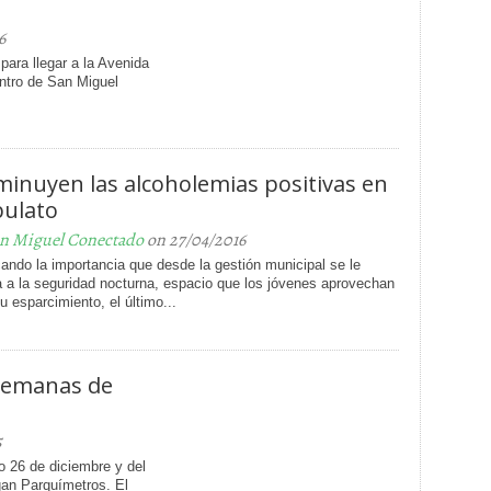
6
para llegar a la Avenida
entro de San Miguel
minuyen las alcoholemias positivas en
bulato
n Miguel Conectado
on 27/04/2016
cando la importancia que desde la gestión municipal se le
 a la seguridad nocturna, espacio que los jóvenes aprovechan
u esparcimiento, el último...
 semanas de
5
o 26 de diciembre y del
gan Parquímetros. El