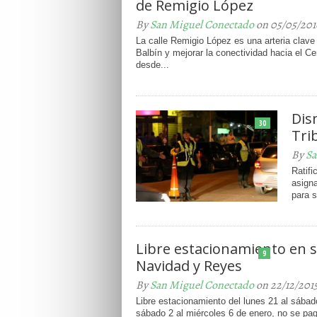
de Remigio López
By
San Miguel Conectado
on 05/05/201
La calle Remigio López es una arteria clave 
Balbín y mejorar la conectividad hacia el C
desde...
Dis
30
Tri
By
Sa
Ratifi
asigna
para s
Libre estacionamiento en
9
Navidad y Reyes
By
San Miguel Conectado
on 22/12/201
Libre estacionamiento del lunes 21 al sábad
sábado 2 al miércoles 6 de enero, no se pa