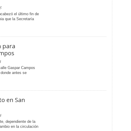
5
cabezó el último fin de
ia que la Secretaría
a para
ampos
4
calle Gaspar Campos
 donde antes se
to en San
4
te, dependiente de la
ambio en la circulación