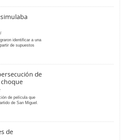
 simulaba
5
raron identificar a una
partir de supuestos
persecución de
e choque
5
ión de película que
partido de San Miguel.
es de