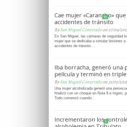
Cae mujer «Carancho» que
19
accidentes de tránsito
By
San Miguel Conectado
on 27/04/201
En San Miguel, las cámaras de seguridad log
mujer que se dedicaba a simular lesiones a 
accidentes de tránsito....
Iba borracha, generó una 
película y terminó en tripl
By
San Miguel Conectado
on 31/03/201
Una mujer alcoholizada generó una persecuc
finalizó con un choque en Ruta 8 e Irigoin, 
Todo comenzó cuando...
Incrementaron los control
5
alcoholemia en Tribulato