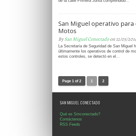
de la calle Primera Junta comprendido...
San Miguel operativo para 
Motos
By
San Miguel Conectado
on 12/05/201
La Secretaría de Seguridad de San Miguel h
últimamente los operativos de control de m
estos controles, se detectó en el...
Page 1 of 2
1
2
SAN MIGUEL CONECTADO
Qué es Smconectado?
Contáctenos
RSS Feeds