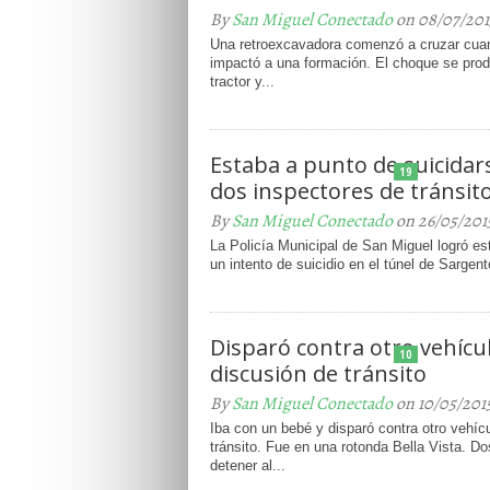
By
San Miguel Conectado
on 08/07/201
Una retroexcavadora comenzó a cruzar cuan
impactó a una formación. El choque se produ
tractor y...
Estaba a punto de suicidars
19
dos inspectores de tránsit
By
San Miguel Conectado
on 26/05/201
La Policía Municipal de San Miguel logró es
un intento de suicidio en el túnel de Sargent
Disparó contra otro vehícu
10
discusión de tránsito
By
San Miguel Conectado
on 10/05/201
Iba con un bebé y disparó contra otro vehíc
tránsito. Fue en una rotonda Bella Vista. D
detener al...