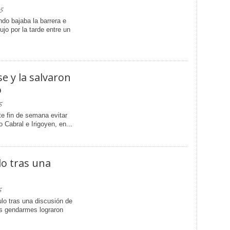
5
do bajaba la barrera e
jo por la tarde entre un
e y la salvaron
o
5
te fin de semana evitar
o Cabral e Irigoyen, en...
lo tras una
5
ulo tras una discusión de
os gendarmes lograron