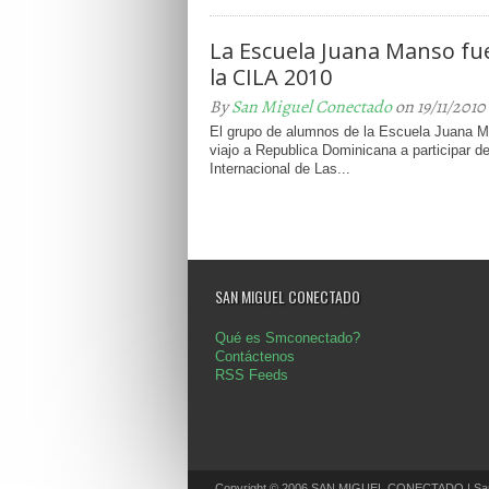
La Escuela Juana Manso fu
la CILA 2010
By
San Miguel Conectado
on 19/11/2010
El grupo de alumnos de la Escuela Juana 
viajo a Republica Dominicana a participar d
Internacional de Las...
SAN MIGUEL CONECTADO
Qué es Smconectado?
Contáctenos
RSS Feeds
Copyright © 2006 SAN MIGUEL CONECTADO | San 