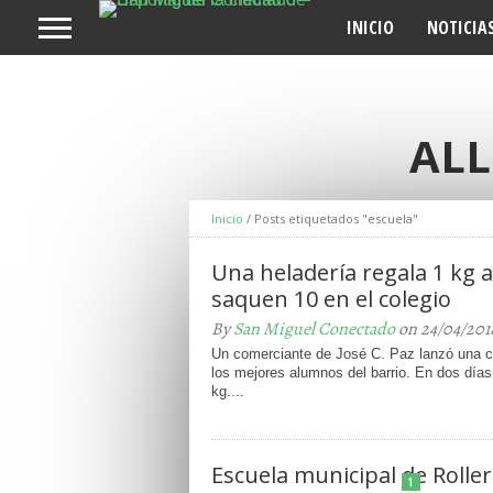
INICIO
NOTICIA
ALL
Inicio
/
Posts etiquetados "escuela"
Una heladería regala 1 kg a
saquen 10 en el colegio
By
San Miguel Conectado
on 24/04/201
Un comerciante de José C. Paz lanzó una 
los mejores alumnos del barrio. En dos día
kg....
Escuela municipal de Roller
1