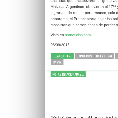
Las listas que encabezaron el ignoto Oct
Malvinas Argentinas, obtuvieron el 17% 
lograrían, de repetir performance, solo d
panorama, el Pro aceptaría bajar las bol
massistas que corren riesgo de perder s
Visto en
smnoticias.com
08/09/2015
RELATED ITEMS
CAMBIEMOS
DE LA TORRE
MASSA
NOTAS RELACIONADAS...
“Picho” Svendsen: el héroe
Histór