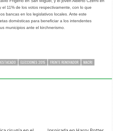
avio Frigerio en San Miguel, y el joven Alberto Czerni en
y el 11% de los votos respectivamente, con lo que
os bancas en los legislativos locales. Ante este
etas domésticas para beneficiar a los intendentes
us municipios ante el kirchnerismo.
DESTACADO
ELECCIONES 2015
FRENTE RENOVADOR
MACRI
ica cirugía en el
Inspirada en Harry Potter,