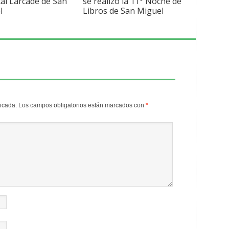
al Larcade de San
se realizó la 11° Noche de
l
Libros de San Miguel
licada.
Los campos obligatorios están marcados con
*