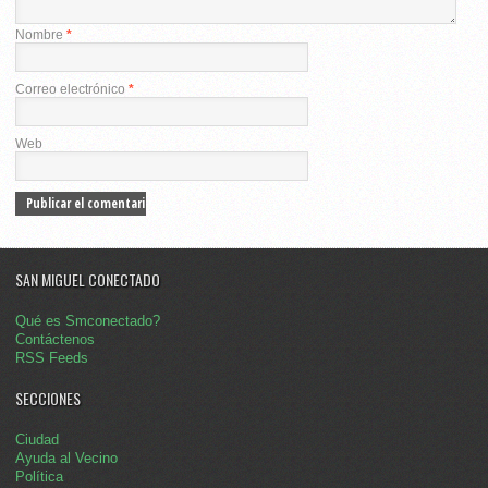
Nombre
*
Correo electrónico
*
Web
SAN MIGUEL CONECTADO
Qué es Smconectado?
Contáctenos
RSS Feeds
SECCIONES
Ciudad
Ayuda al Vecino
Política