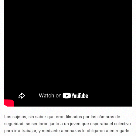
Los sujetos, sin saber que eran filmados por las cámaras de
seguridad, se sentaron junto a un joven que esperaba el colectivo
para ir a trabajar, y mediante amenazas lo obligaron a entregarle