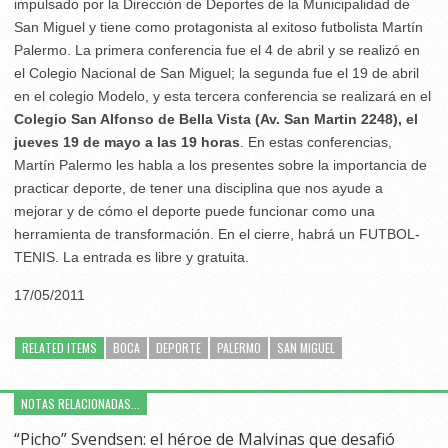
impulsado por la Dirección de Deportes de la Municipalidad de
San Miguel y tiene como protagonista al exitoso futbolista Martín
Palermo. La primera conferencia fue el 4 de abril y se realizó en
el Colegio Nacional de San Miguel; la segunda fue el 19 de abril
en el colegio Modelo, y esta tercera conferencia se realizará en el
Colegio San Alfonso de Bella Vista (Av. San Martin 2248), el
jueves 19 de mayo a las 19 horas
. En estas conferencias,
Martín Palermo les habla a los presentes sobre la importancia de
practicar deporte, de tener una disciplina que nos ayude a
mejorar y de cómo el deporte puede funcionar como una
herramienta de transformación. En el cierre, habrá un FUTBOL-
TENIS. La entrada es libre y gratuita.
17/05/2011
RELATED ITEMS
BOCA
DEPORTE
PALERMO
SAN MIGUEL
NOTAS RELACIONADAS...
“Picho” Svendsen: el héroe de Malvinas que desafió