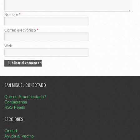
Nombre
*
Correo electrónico
*
Web
SAN MIGUEL CONECTADO
Qué es Smconectado?
Contáctenos
RSS Feeds
SECCIONES
Ciudad
Ayuda al Vecino