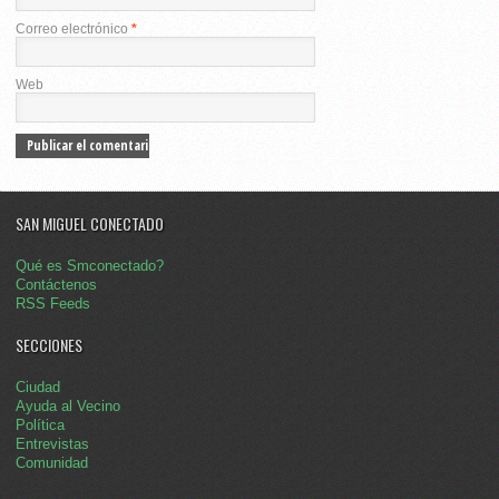
Correo electrónico
*
Web
SAN MIGUEL CONECTADO
Qué es Smconectado?
Contáctenos
RSS Feeds
SECCIONES
Ciudad
Ayuda al Vecino
Política
Entrevistas
Comunidad