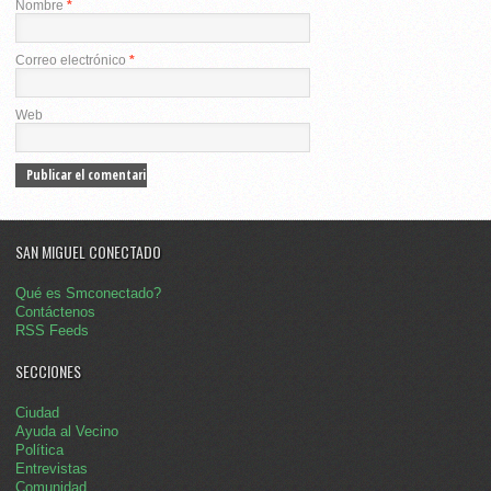
Nombre
*
Correo electrónico
*
Web
SAN MIGUEL CONECTADO
Qué es Smconectado?
Contáctenos
RSS Feeds
SECCIONES
Ciudad
Ayuda al Vecino
Política
Entrevistas
Comunidad