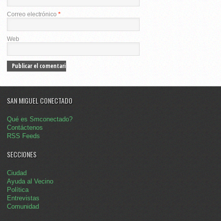
Correo electrónico
*
Web
SAN MIGUEL CONECTADO
Qué es Smconectado?
Contáctenos
RSS Feeds
SECCIONES
Ciudad
Ayuda al Vecino
Política
Entrevistas
Comunidad