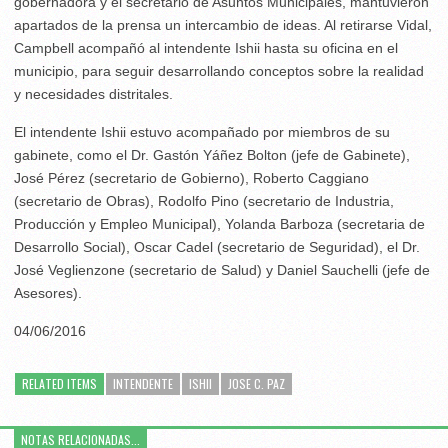
gobernadora y el secretario de Asuntos Municipales, mantuvieron
apartados de la prensa un intercambio de ideas. Al retirarse Vidal,
Campbell acompañó al intendente Ishii hasta su oficina en el
municipio, para seguir desarrollando conceptos sobre la realidad
y necesidades distritales.
El intendente Ishii estuvo acompañado por miembros de su
gabinete, como el Dr. Gastón Yáñez Bolton (jefe de Gabinete),
José Pérez (secretario de Gobierno), Roberto Caggiano
(secretario de Obras), Rodolfo Pino (secretario de Industria,
Producción y Empleo Municipal), Yolanda Barboza (secretaria de
Desarrollo Social), Oscar Cadel (secretario de Seguridad), el Dr.
José Veglienzone (secretario de Salud) y Daniel Sauchelli (jefe de
Asesores).
04/06/2016
RELATED ITEMS
INTENDENTE
ISHII
JOSE C. PAZ
NOTAS RELACIONADAS...