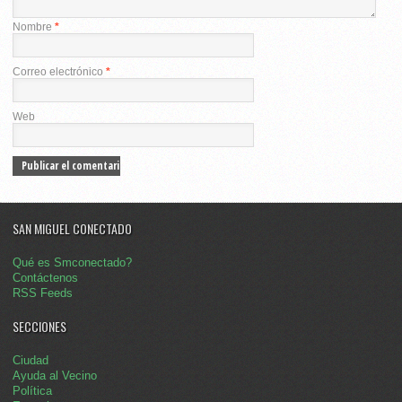
Nombre
*
Correo electrónico
*
Web
SAN MIGUEL CONECTADO
Qué es Smconectado?
Contáctenos
RSS Feeds
SECCIONES
Ciudad
Ayuda al Vecino
Política