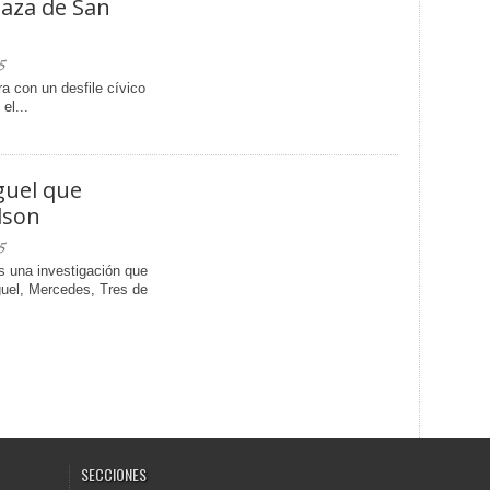
Plaza de San
5
a con un desfile cívico
el...
guel que
dson
5
s una investigación que
guel, Mercedes, Tres de
SECCIONES