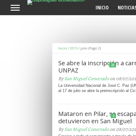
INICIO
NOTICIA
Inicio
/
2015
/
julio
(Page 2)
Se abre la inscripción a car
22
UNPAZ
By
San Miguel Conectado
on 08/07/201
La Universidad Nacional de José C. Paz (U
al 17 de julio se abre la preinscripción al Cicl
Mataron en Pilar, se escapa
2
detuvieron en San Miguel
By
San Miguel Conectado
on 08/07/201