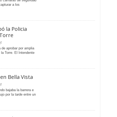
las cámaras de seguridad
apturar a los
 la Policia
 Torre
5
 de aprobar por amplia
la Torre. El Intendente
en Bella Vista
5
do bajaba la barrera e
jo por la tarde entre un