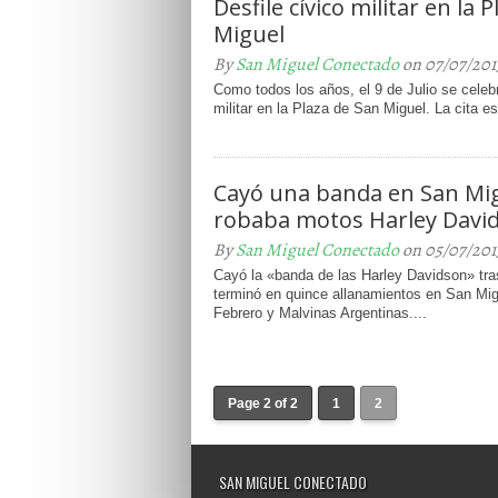
Desfile cívico militar en la 
Miguel
By
San Miguel Conectado
on 07/07/201
Como todos los años, el 9 de Julio se celebr
militar en la Plaza de San Miguel. La cita es 
Cayó una banda en San Mi
robaba motos Harley Davi
By
San Miguel Conectado
on 05/07/201
Cayó la «banda de las Harley Davidson» tra
terminó en quince allanamientos en San Mi
Febrero y Malvinas Argentinas....
Page 2 of 2
1
2
SAN MIGUEL CONECTADO