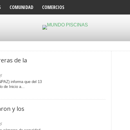
S
COMUNIDAD
COMERCIOS
reras de la
5
NPAZ) informa que del 13
o de Inicio a...
ron y los
5