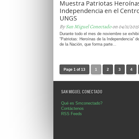
Muestra Patriotas Heroínas
Independencia en el Centro
UNGS
By
San Miguel Conectado
on 04/11/2015
Durante todo el mes de noviembre se exhibir
“Patriotas: Heroínas de la Independencia” d
de la Nación, que forma parte...
Page 1 of 13
1
2
3
4
SAN MIGUEL CONECTADO
Qué es Smconectado?
Contáctenos
RSS Feeds