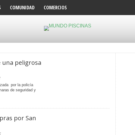
S
COMUNIDAD
COMERCIOS
 una peligrosa
5
zada por la policía
maras de seguridad y
mpras por San
5