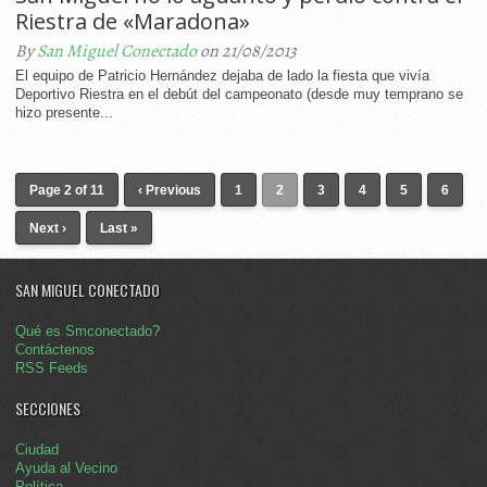
Riestra de «Maradona»
By
San Miguel Conectado
on 21/08/2013
El equipo de Patricio Hernández dejaba de lado la fiesta que vivía
Deportivo Riestra en el debút del campeonato (desde muy temprano se
hizo presente...
Page 2 of 11
‹ Previous
1
2
3
4
5
6
Next ›
Last »
SAN MIGUEL CONECTADO
Qué es Smconectado?
Contáctenos
RSS Feeds
SECCIONES
Ciudad
Ayuda al Vecino
Política