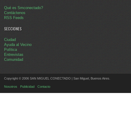
Qué es Smconectado?
Contáctenos
RSS Feeds
SECCIONES
Ciudad
Ayuda al Vecino
Política
Entrevistas
Comunidad
Copyright © 2006 SAN MIGUEL CONECTADO | San Miguel, Buenos Aires.
Nosotros
Publicidad
Contacto