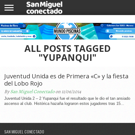
INICIO
NOTICIAS
COMUNIDAD
COMERCIOS
ALL POSTS TAGGED
"YUPANQUI"
Juventud Unida es de Primera «C» y la fiesta
del Lobo Rojo
By
San Miguel Conectado
on 11/06/2014
Juventud Unida 2 – 2 Yupanqui fue el resultado que le dio el tan ansiado
ascenso al club. Histórica hazaña lograron estos jugadores tras 15...
SAN MIGUEL CONECTADO