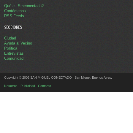
Qué es Smconectado?
Contáctenos
RSS Feeds
SECCIONES
Ciudad
Ayuda al Vecino
Política
Entrevistas
Comunidad
Copyright © 2006 SAN MIGUEL CONECTADO | San Miguel, Buenos Aires.
Nosotros
Publicidad
Contacto