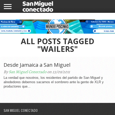
INICIO
NOTICIAS
COMUNIDAD
COMERCIOS
ALL POSTS TAGGED
"WAILERS"
Desde Jamaica a San Miguel
By
San Miguel Conectado
on 23/09/2011
La verdad que nosotros, los residentes del partido de San Miguel y
alrededores debemos sacarnos el sombrero ante la gente de XLR y
productores que...
SAN MIGUEL CONECTADO