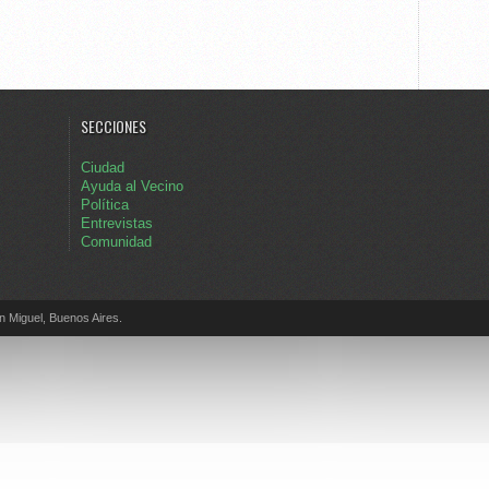
SECCIONES
Ciudad
Ayuda al Vecino
Política
Entrevistas
Comunidad
Miguel, Buenos Aires.