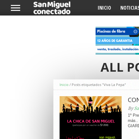
INICIO
NOTICIA
ALL P
Inicio
/
Posts etiquetados "Viva La Pepa"
CON
By
Sa
1º Pr
más..
GIARD