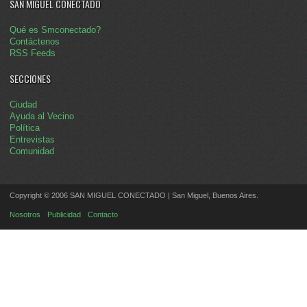
SAN MIGUEL CONECTADO
Qué es Smconectado?
Contáctenos
RSS Feeds
SECCIONES
Ciudad
Ayuda al Vecino
Política
Entrevistas
Comunidad
Copyright © 2006 SAN MIGUEL CONECTADO | San Miguel, Buenos Aires.
Nosotros
Publicidad
Contacto