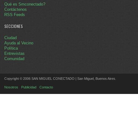
Qué es Smconectado?
Contáctenos
RSS Feeds
SECCIONES
Ciudad
Ayuda al Vecino
Política
Entrevistas
Comunidad
Copyright © 2006 SAN MIGUEL CONECTADO | San Miguel, Buenos Aires.
Nosotros
Publicidad
Contacto