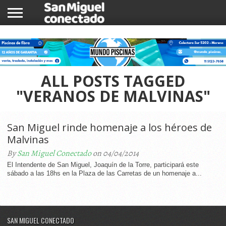
INICIO
NOTICIAS
COMUNIDAD
COMERCIOS
ALL POSTS TAGGED
"VERANOS DE MALVINAS"
San Miguel rinde homenaje a los héroes de
Malvinas
By
San Miguel Conectado
on 04/04/2014
El Intendente de San Miguel, Joaquín de la Torre, participará este
sábado a las 18hs en la Plaza de las Carretas de un homenaje a...
SAN MIGUEL CONECTADO