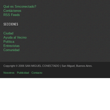
Qué es Smconectado?
Contáctenos
RSS Feeds
SECCIONES
Ciudad
Ayuda al Vecino
Política
Entrevistas
Comunidad
Copyright © 2006 SAN MIGUEL CONECTADO | San Miguel, Buenos Aires.
Nosotros
Publicidad
Contacto