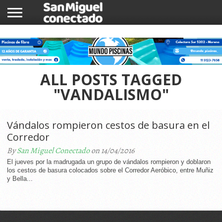
INICIO
NOTICIAS
COMUNIDAD
COMERCIOS
ALL POSTS TAGGED
"VANDALISMO"
Vándalos rompieron cestos de basura en el
Corredor
By
San Miguel Conectado
on 14/04/2016
El jueves por la madrugada un grupo de vándalos rompieron y doblaron
los cestos de basura colocados sobre el Corredor Aeróbico, entre Muñiz
y Bella...