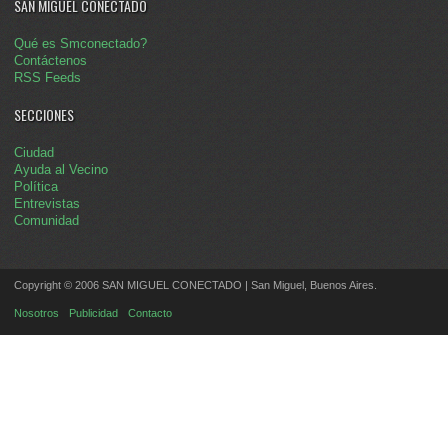
SAN MIGUEL CONECTADO
Qué es Smconectado?
Contáctenos
RSS Feeds
SECCIONES
Ciudad
Ayuda al Vecino
Política
Entrevistas
Comunidad
Copyright © 2006 SAN MIGUEL CONECTADO | San Miguel, Buenos Aires.
Nosotros
Publicidad
Contacto