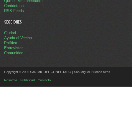
Qué es Smconectado?
Contáctenos
RSS Feeds
SECCIONES
Ciudad
Ayuda al Vecino
Política
Entrevistas
Comunidad
Copyright © 2006 SAN MIGUEL CONECTADO | San Miguel, Buenos Aires.
Nosotros
Publicidad
Contacto