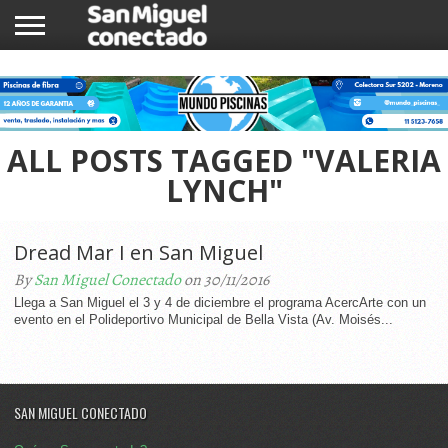
INICIO
NOTICIAS
COMUNIDAD
COMERCIOS
ALL POSTS TAGGED "VALERIA
LYNCH"
Dread Mar I en San Miguel
By
San Miguel Conectado
on 30/11/2016
Llega a San Miguel el 3 y 4 de diciembre el programa AcercArte con un
evento en el Polideportivo Municipal de Bella Vista (Av. Moisés...
SAN MIGUEL CONECTADO