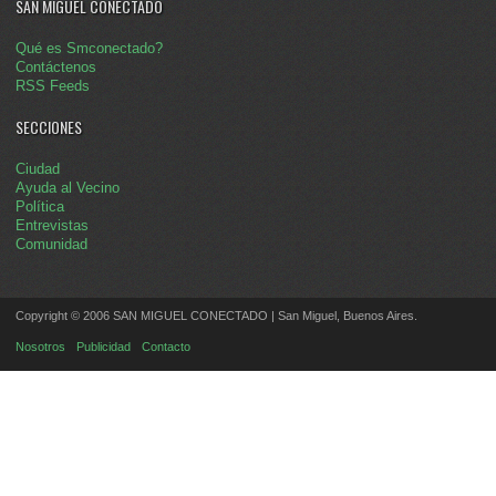
SAN MIGUEL CONECTADO
Qué es Smconectado?
Contáctenos
RSS Feeds
SECCIONES
Ciudad
Ayuda al Vecino
Política
Entrevistas
Comunidad
Copyright © 2006 SAN MIGUEL CONECTADO | San Miguel, Buenos Aires.
Nosotros
Publicidad
Contacto