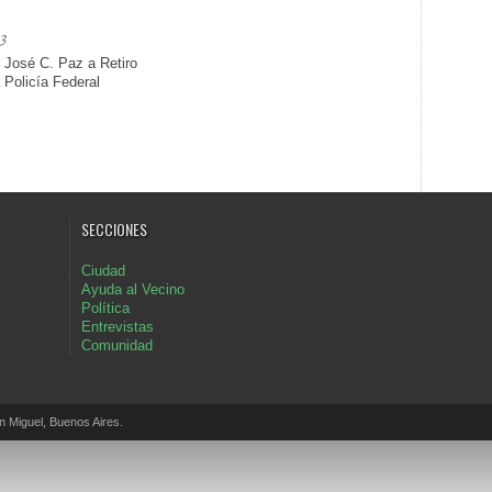
3
e José C. Paz a Retiro
 Policía Federal
SECCIONES
Ciudad
Ayuda al Vecino
Política
Entrevistas
Comunidad
Miguel, Buenos Aires.