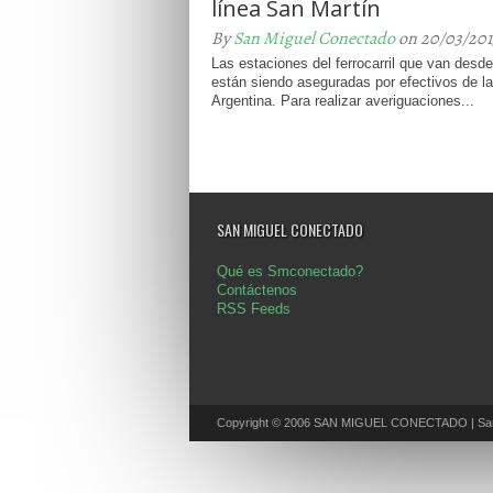
línea San Martín
By
San Miguel Conectado
on 20/03/201
Las estaciones del ferrocarril que van desd
están siendo aseguradas por efectivos de la
Argentina. Para realizar averiguaciones...
SAN MIGUEL CONECTADO
Qué es Smconectado?
Contáctenos
RSS Feeds
Copyright © 2006 SAN MIGUEL CONECTADO | San 