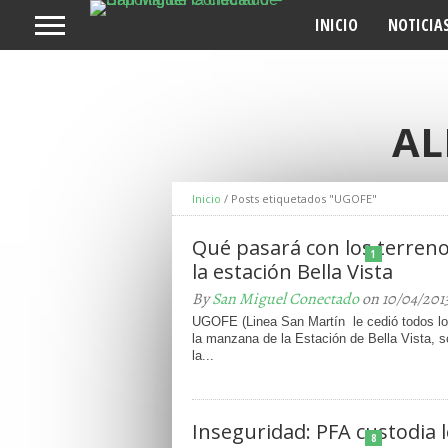
INICIO
NOTICIA
AL
Inicio
/
Posts etiquetados "UGOFE"
Qué pasará con los terren
1
la estación Bella Vista
By
San Miguel Conectado
on 10/04/201
UGOFE (Linea San Martín le cedió todos lo
la manzana de la Estación de Bella Vista, so
la...
Inseguridad: PFA custodia l
8