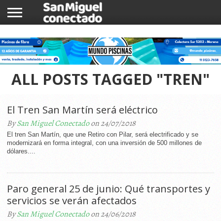
INICIO
NOTICIAS
COMUNIDAD
COMERCIOS
ALL POSTS TAGGED "TREN"
El Tren San Martín será eléctrico
By
San Miguel Conectado
on 24/07/2018
El tren San Martín, que une Retiro con Pilar, será electrificado y se
modernizará en forma integral, con una inversión de 500 millones de
dólares....
Paro general 25 de junio: Qué transportes y
servicios se verán afectados
By
San Miguel Conectado
on 24/06/2018