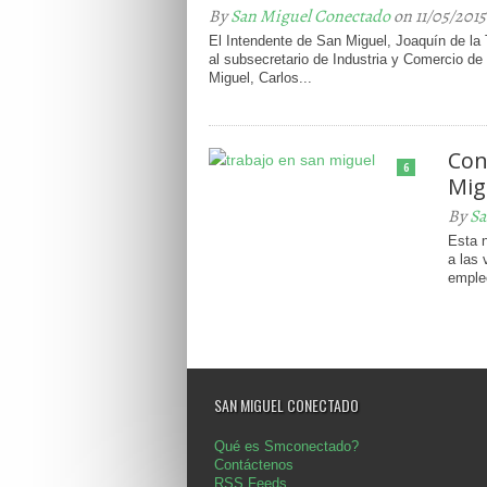
By
San Miguel Conectado
on 11/05/2015
El Intendente de San Miguel, Joaquín de la T
al subsecretario de Industria y Comercio de
Miguel, Carlos...
Con
6
Mig
By
Sa
Esta n
a las 
empleo
SAN MIGUEL CONECTADO
Qué es Smconectado?
Contáctenos
RSS Feeds