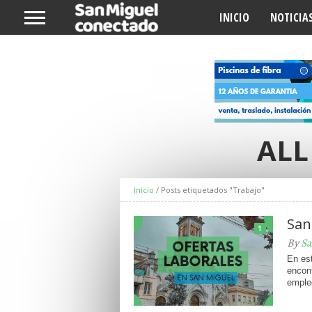
INICIO
NOTICIA
ALL
Inicio
/
Posts etiquetados "Trabajo"
San
1
By
Sa
En es
encont
empleo