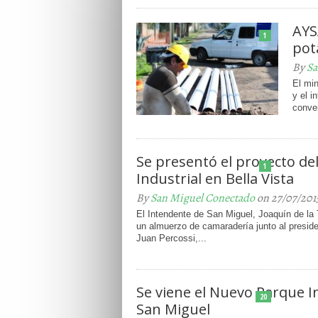
AYS
1
pot
By
Sa
El min
y el i
conven
Se presentó el proyecto d
1
Industrial en Bella Vista
By
San Miguel Conectado
on 27/07/201
El Intendente de San Miguel, Joaquín de la 
un almuerzo de camaradería junto al presid
Juan Percossi,...
Se viene el Nuevo Parque I
20
San Miguel