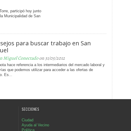
orre, participó hoy junto
 la Municipalidad de San
sejos para buscar trabajo en San
uel
n Miguel Conectado
on 31/05/2012
ota hace referencia a los intermediarios del mercado laboral y
vías que podemos utilizar para acceder a las ofertas de
. Es...
SECCIONES
Ciudad
Ayuda al Vecino
Política