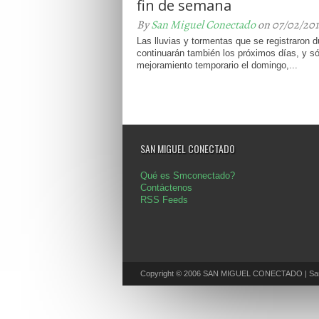
fin de semana
By
San Miguel Conectado
on 07/02/201
Las lluvias y tormentas que se registraron 
continuarán también los próximos días, y s
mejoramiento temporario el domingo,...
SAN MIGUEL CONECTADO
Qué es Smconectado?
Contáctenos
RSS Feeds
Copyright © 2006 SAN MIGUEL CONECTADO | San 