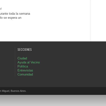
4
durante toda la semana
ólo se espera un
SECCIONES
Ciudad
Ayuda al Vecino
Política
Entrevistas
Comunidad
Miguel, Buenos Aires.