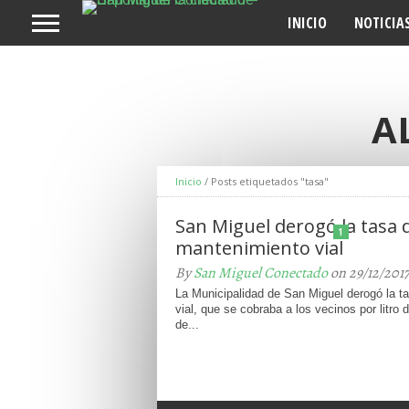
INICIO
NOTICIA
A
Inicio
/
Posts etiquetados "tasa"
San Miguel derogó la tasa 
1
mantenimiento vial
By
San Miguel Conectado
on 29/12/201
La Municipalidad de San Miguel derogó la t
vial, que se cobraba a los vecinos por litro 
de...