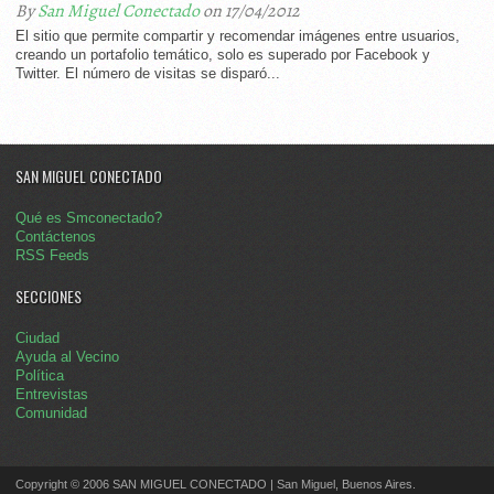
By
San Miguel Conectado
on 17/04/2012
El sitio que permite compartir y recomendar imágenes entre usuarios,
creando un portafolio temático, solo es superado por Facebook y
Twitter. El número de visitas se disparó...
SAN MIGUEL CONECTADO
Qué es Smconectado?
Contáctenos
RSS Feeds
SECCIONES
Ciudad
Ayuda al Vecino
Política
Entrevistas
Comunidad
Copyright © 2006 SAN MIGUEL CONECTADO | San Miguel, Buenos Aires.