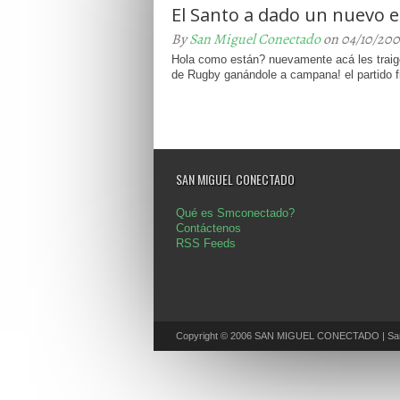
El Santo a dado un nuevo 
By
San Miguel Conectado
on 04/10/200
Hola como están? nuevamente acá les traig
de Rugby ganándole a campana! el partido fi
SAN MIGUEL CONECTADO
Qué es Smconectado?
Contáctenos
RSS Feeds
Copyright © 2006 SAN MIGUEL CONECTADO | San 