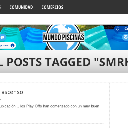
S
COMUNIDAD
COMERCIOS
L POSTS TAGGED "SMR
l ascenso
9
 reubicación… los Play Offs han comenzado con un muy buen