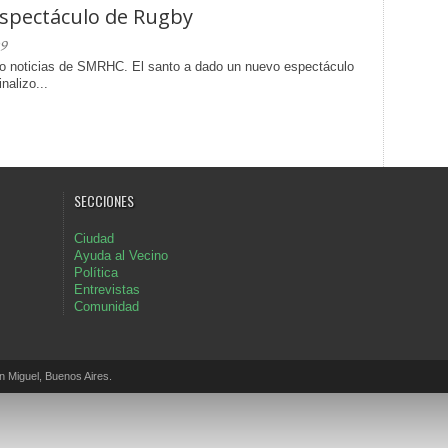
espectáculo de Rugby
9
o noticias de SMRHC. El santo a dado un nuevo espectáculo
nalizo...
SECCIONES
Ciudad
Ayuda al Vecino
Política
Entrevistas
Comunidad
Miguel, Buenos Aires.