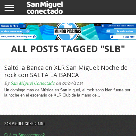
INICIO
NOTICIAS
COMUNIDAD
COMERCIOS
ALL POSTS TAGGED "SLB"
Saltó la Banca en XLR San Miguel: Noche de
rock con SALTA LA BANCA
By
San Miguel Conectado
on 01/04/2013
Un domingo más de Música en San Miguel, el rock sonó bien fuerte por
la noche en el escenario de XLR Club de la mano de...
SAN MIGUEL CONECTADO
Qué es Smconectado?