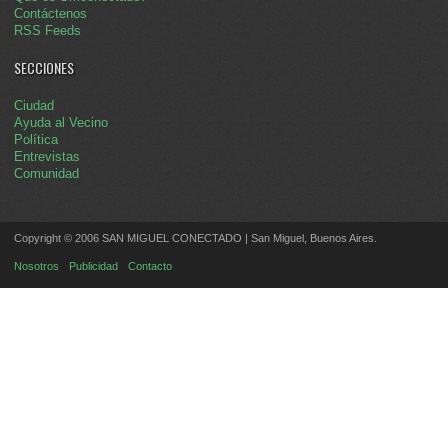
Contáctenos
RSS Feeds
SECCIONES
Ciudad
Ayuda al Vecino
Política
Entrevistas
Comunidad
Copyright © 2006 SAN MIGUEL CONECTADO | San Miguel, Buenos Aires.
Nosotros
Publicidad
Contacto