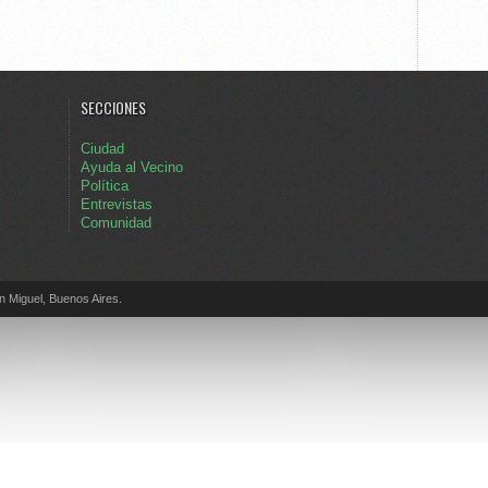
SECCIONES
Ciudad
Ayuda al Vecino
Política
Entrevistas
Comunidad
Miguel, Buenos Aires.