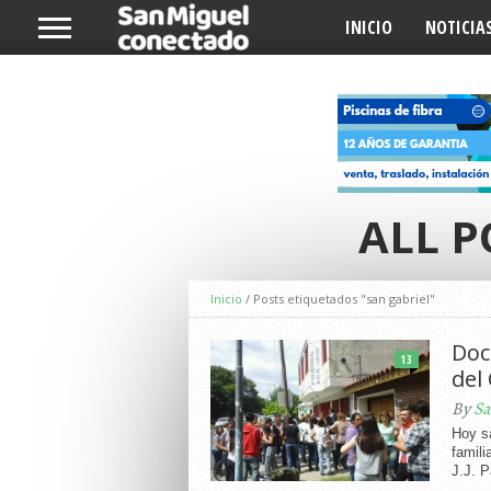
INICIO
NOTICIA
ALL P
Inicio
/
Posts etiquetados "san gabriel"
Doc
13
del
By
Sa
Hoy s
famili
J.J. P