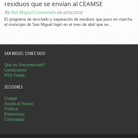
residuos que se envían al CEAMSE
By
San Miguel Conectado
on 11/05/2013
El programa de reciclado y separación de residuos que puso en marcha
el municipio de San Miguel logró en el mes de abril que se...
SAN MIGUEL CONECTADO
Qué es Smconectado?
Contáctenos
RSS Feeds
SECCIONES
Ciudad
Ayuda al Vecino
Política
Entrevistas
Comunidad