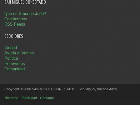
SAN MIGUEL CONECTADO
Qué es Smconectado?
Contáctenos
RSS Feeds
SECCIONES
Ciudad
Ayuda al Vecino
Política
Entrevistas
Comunidad
Copyright © 2006 SAN MIGUEL CONECTADO | San Miguel, Buenos Aires.
Nosotros
Publicidad
Contacto