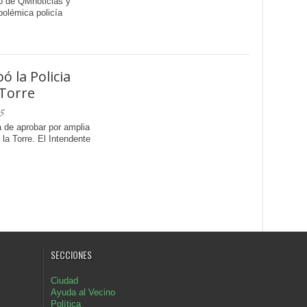
o de QMnoticias y
polémica policía
 la Policia
 Torre
5
 de aprobar por amplia
la Torre. El Intendente
SECCIONES
Ciudad
Ayuda al Vecino
Política