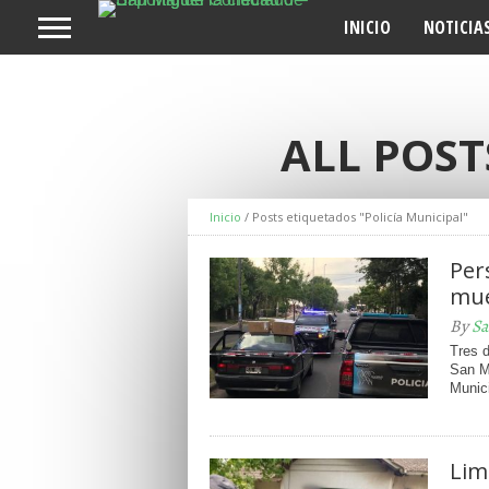
INICIO
NOTICIA
ALL POST
Inicio
/
Posts etiquetados "Policía Municipal"
Per
mue
By
Sa
Tres 
San M
Munici
Lim