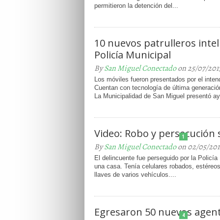
permitieron la detención del...
10 nuevos patrulleros intel
Policía Municipal
By
San Miguel Conectado
on 25/07/201
Los móviles fueron presentados por el int
Cuentan con tecnología de última generación
La Municipalidad de San Miguel presentó aye
Video: Robo y persecución 
1
By
San Miguel Conectado
on 02/05/201
El delincuente fue perseguido por la Policía
una casa. Tenía celulares robados, estéreo
llaves de varios vehículos....
Egresaron 50 nuevos agente
4