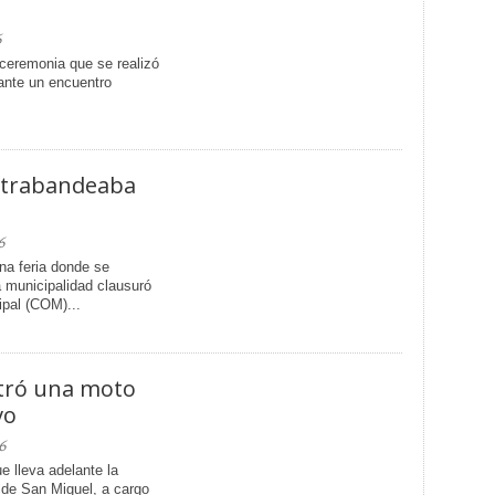
6
 ceremonia que se realizó
ante un encuentro
ntrabandeaba
6
na feria donde se
 municipalidad clausuró
ipal (COM)...
stró una moto
vo
6
 lleva adelante la
 de San Miguel, a cargo