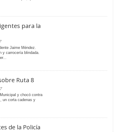
igentes para la
7
endente Jaime Méndez.
 y carrocería blindada.
r...
sobre Ruta 8
7
 Municipal y chocó contra
s, un corta cadenas y
s de la Policía