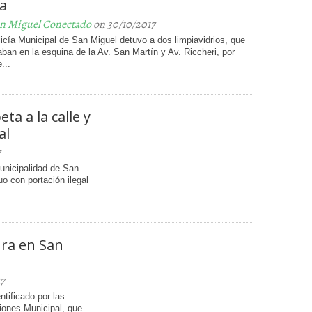
ta
n Miguel Conectado
on 30/10/2017
icía Municipal de San Miguel detuvo a dos limpiavidrios, que
aban en la esquina de la Av. San Martín y Av. Riccheri, por
...
ta a la calle y
al
7
unicipalidad de San
uo con portación ilegal
ura en San
7
ntificado por las
iones Municipal, que