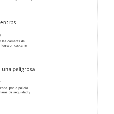
ientras
6
o las cámaras de
 lograron captar in
 una peligrosa
5
zada por la policía
maras de seguridad y