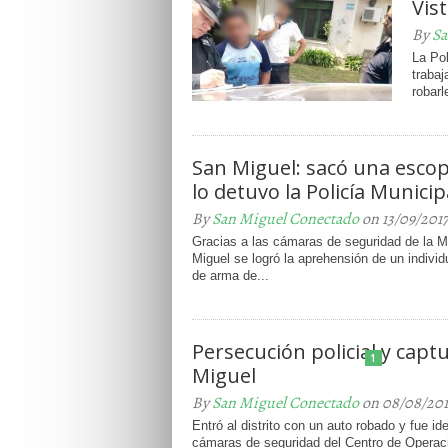
Vis
By
Sa
La Pol
trabaj
robarle
San Miguel: sacó una escope
lo detuvo la Policía Municip
By
San Miguel Conectado
on 13/09/201
Gracias a las cámaras de seguridad de la M
Miguel se logró la aprehensión de un individ
de arma de...
Persecución policial y capt
1
Miguel
By
San Miguel Conectado
on 08/08/201
Entró al distrito con un auto robado y fue ide
cámaras de seguridad del Centro de Operac