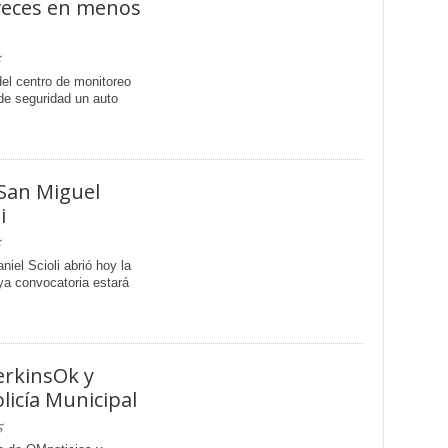
 veces en menos
5
el centro de monitoreo
de seguridad un auto
 San Miguel
i
5
niel Scioli abrió hoy la
ya convocatoria estará
rkinsOk y
licía Municipal
5