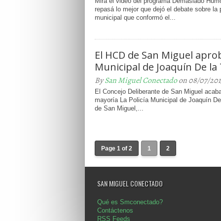
Mirá el video del programa Demasiado Hum
repasá lo mejor que dejó el debate sobre la 
municipal que conformó el...
El HCD de San Miguel aprobó
Municipal de Joaquín De la
By
San Miguel Conectado
on 08/07/201
El Concejo Deliberante de San Miguel acaba
mayoría La Policía Municipal de Joaquín De 
de San Miguel,...
Page 1 of 2
1
2
SAN MIGUEL CONECTADO
Qué es Smconectado?
Contáctenos
RSS Feeds