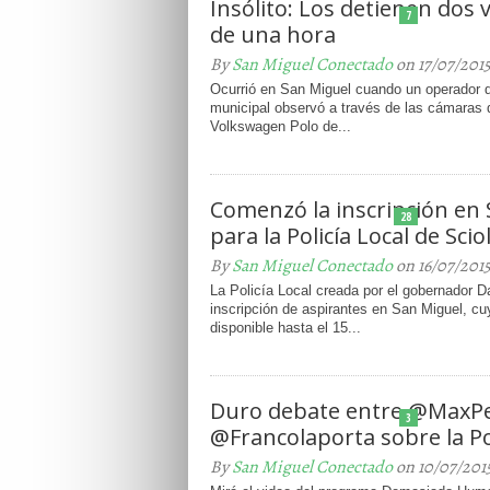
Insólito: Los detienen dos
7
de una hora
By
San Miguel Conectado
on 17/07/201
Ocurrió en San Miguel cuando un operador d
municipal observó a través de las cámaras 
Volkswagen Polo de...
Comenzó la inscripción en
28
para la Policía Local de Sciol
By
San Miguel Conectado
on 16/07/201
La Policía Local creada por el gobernador Da
inscripción de aspirantes en San Miguel, cu
disponible hasta el 15...
Duro debate entre @MaxPe
3
@Francolaporta sobre la Po
By
San Miguel Conectado
on 10/07/201