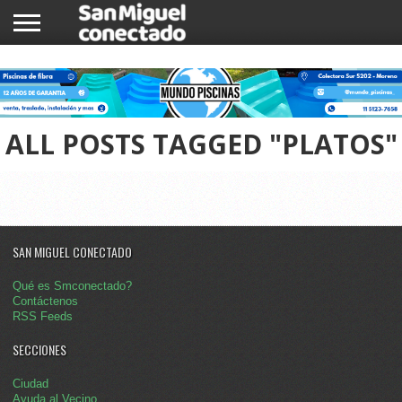
INICIO
NOTICIAS
COMUNIDAD
COMERCIOS
ALL POSTS TAGGED "PLATOS"
SAN MIGUEL CONECTADO
Qué es Smconectado?
Contáctenos
RSS Feeds
SECCIONES
Ciudad
Ayuda al Vecino