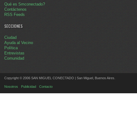
Qué es Smconectado?
Contáctenos
RSS Feeds
SECCIONES
Ciudad
Ayuda al Vecino
Política
Entrevistas
Comunidad
Copyright © 2006 SAN MIGUEL CONECTADO | San Miguel, Buenos Aires.
Nosotros
Publicidad
Contacto