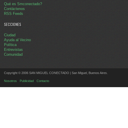
Qué es Smconectado?
Contáctenos
RSS Feeds
SECCIONES
Ciudad
Ayuda al Vecino
Política
Entrevistas
Comunidad
Copyright © 2006 SAN MIGUEL CONECTADO | San Miguel, Buenos Aires.
Nosotros
Publicidad
Contacto