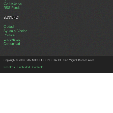
Contáctenos
RSS Feeds
SECCIONES
Ciudad
Ayuda al Vecino
Política
Entrevistas
Comunidad
Copyright © 2006 SAN MIGUEL CONECTADO | San Miguel, Buenos Aires.
Nosotros
Publicidad
Contacto