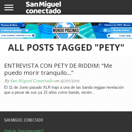
INICIO
NOTICIAS
COMUNIDAD
COMERCIOS
ALL POSTS TAGGED "PETY"
ENTREVISTA CON PETY DE RIDDIM: “Me
puedo morir tranquilo…”
By
San Miguel Conectado
on 15/07/2011
El 11 de Junio pasado XLR trajo a una de las banda reggae revelación
que a pesar de sus ya 15 años como banda, recién...
SAN MIGUEL CONECTADO
Qué es Smconectado?