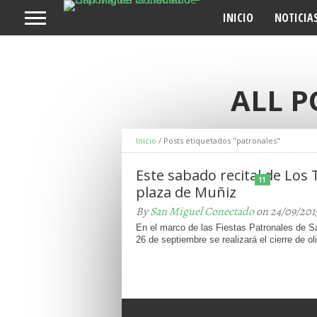
INICIO
NOTICIA
ALL P
Inicio
/
Posts etiquetados "patronales"
Este sabado recital de Los 
11
plaza de Muñiz
By
San Miguel Conectado
on 24/09/201
En el marco de las Fiestas Patronales de S
26 de septiembre se realizará el cierre de oli