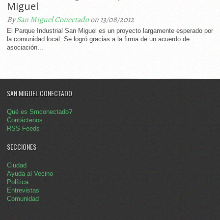
Miguel
By
San Miguel Conectado
on 13/08/2012
El Parque Industrial San Miguel es un proyecto largamente esperado por
la comunidad local. Se logró gracias a la firma de un acuerdo de
asociación...
SAN MIGUEL CONECTADO
Qué es Smconectado?
Contáctenos
RSS Feeds
SECCIONES
Ciudad
Ayuda al Vecino
Política
Entrevistas
Comunidad