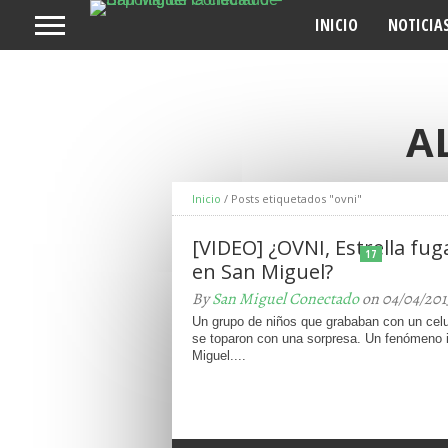
INICIO
NOTICIA
A
Inicio
/
Posts etiquetados "ovni"
[VIDEO] ¿OVNI, Estrella fug
17
en San Miguel?
By
San Miguel Conectado
on 04/04/201
Un grupo de niños que grababan con un celu
se toparon con una sorpresa. Un fenómeno i
Miguel....