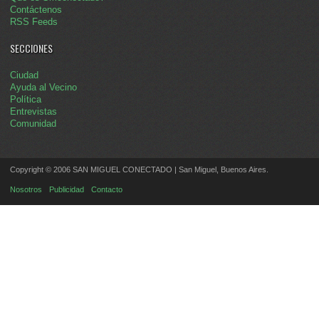
Contáctenos
RSS Feeds
SECCIONES
Ciudad
Ayuda al Vecino
Política
Entrevistas
Comunidad
Copyright © 2006 SAN MIGUEL CONECTADO | San Miguel, Buenos Aires.
Nosotros
Publicidad
Contacto