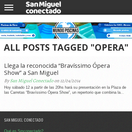
INICIO
NOTICIAS
COMUNIDAD
COMERCIOS
ALL POSTS TAGGED "OPERA"
Llega la reconocida “Bravíssimo Ópera
Show” a San Miguel
By
San Miguel Conectado
on 12/04/2014
Hoy sábado 12 a partir de las 20hs hará su presentación en la Plaza de
las Carretas “Bravíssimo Ópera Show”, un repertorio que combina la...
SAN MIGUEL CONECTADO
Qué es Smconectado?