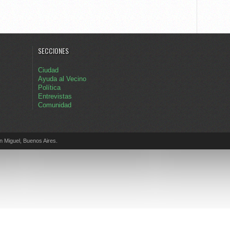
SECCIONES
Ciudad
Ayuda al Vecino
Política
Entrevistas
Comunidad
Miguel, Buenos Aires.