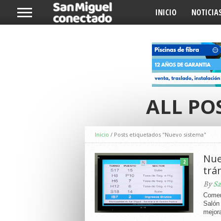
INICIO
NOTICIA
ALL PO
Inicio
/
Posts etiquetados "Nuevo sistema"
Nue
2
trá
By
Sa
Comenz
Salón 
mejora