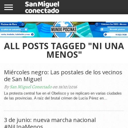
INICIO
NOTICIAS
COMUNIDAD
COMERCIOS
ALL POSTS TAGGED "NI UNA
MENOS"
Miércoles negro: Las postales de los vecinos
de San Miguel
By
San Miguel Conectado
on 19/10/2016
La protesta central fue en el Obelisco y se replicaro en varias ciudades
de las provincias. A raíz del brutal crimen de Lucía Pérez en...
3 de junio: nueva marcha nacional
#NiUnaMenos