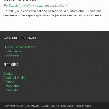
By
San Miguel Conectado
on 02/06/2016
En 2016, a la consigna del año pasado se la sumará otra: «Vivas nos
queremos». Se espera que miles de personas reclamen una vez más...
SAN MIGUEL CONECTADO
Qué es Smconectado?
Contáctenos
RSS Feeds
SECCIONES
Ciudad
Ayuda al Vecino
Política
Entrevistas
Comunidad
Copyright © 2006 SAN MIGUEL CONECTADO | San Miguel, Buenos Aires.