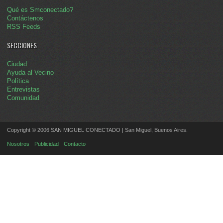
Qué es Smconectado?
Contáctenos
RSS Feeds
SECCIONES
Ciudad
Ayuda al Vecino
Política
Entrevistas
Comunidad
Copyright © 2006 SAN MIGUEL CONECTADO | San Miguel, Buenos Aires.
Nosotros
Publicidad
Contacto