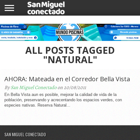
INICIO
NOTICIAS
COMUNIDAD
COMERCIOS
ALL POSTS TAGGED
"NATURAL"
AHORA: Mateada en el Corredor Bella Vista
By
San Miguel Conectado
on 20/08/2011
En Bella Vista aun es posible, mejorar la calidad de vida de la
población, preservando y acrecentando los espacios verdes, con
especies nativas. Reserva Natural...
SAN MIGUEL CONECTADO