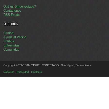
Qué es Smconectado?
Contáctenos
RSS Feeds
SECCIONES
Ciudad
Ayuda al Vecino
Política
Entrevistas
Comunidad
Copyright © 2006 SAN MIGUEL CONECTADO | San Miguel, Buenos Aires.
Nosotros
Publicidad
Contacto