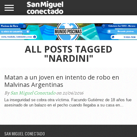
INICIO
NOTICIAS
COMUNIDAD
COMERCIOS
ALL POSTS TAGGED
"NARDINI"
Matan a un joven en intento de robo en
Malvinas Argentinas
By
San Miguel Conectado
on 21/06/2016
La inseguridad se cobra otra víctima. Facundo Gutiérrez de 18 años fue
asesinado de un balazo en el pecho cuando llegaba a su casa en...
SAN MIGUEL CONECTADO