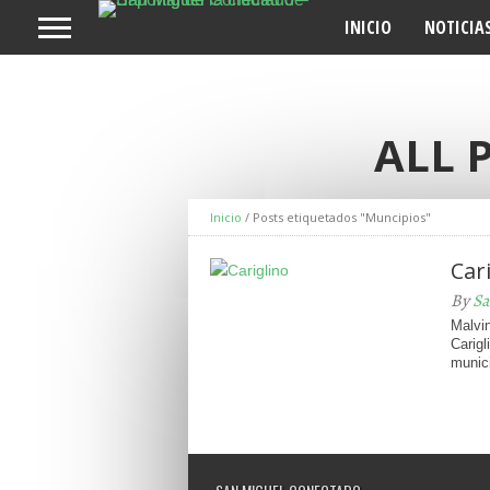
INICIO
NOTICIA
ALL 
Inicio
/
Posts etiquetados "Muncipios"
Cari
By
Sa
Malvi
Carigl
munici