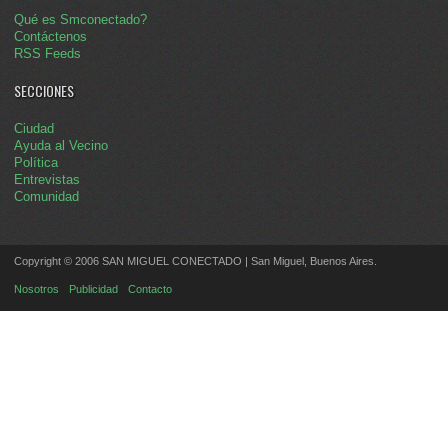
Qué es Smconectado?
Contáctenos
RSS Feeds
SECCIONES
Ciudad
Ayuda al Vecino
Política
Entrevistas
Comunidad
Copyright © 2006 SAN MIGUEL CONECTADO | San Miguel, Buenos Aires.
Nosotros
Publicidad
Contacto